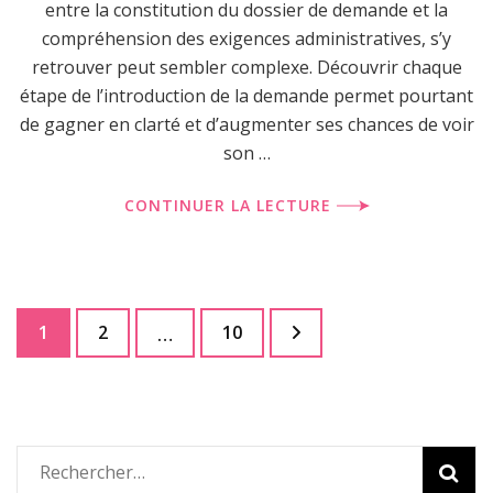
entre la constitution du dossier de demande et la
compréhension des exigences administratives, s’y
retrouver peut sembler complexe. Découvrir chaque
étape de l’introduction de la demande permet pourtant
de gagner en clarté et d’augmenter ses chances de voir
son …
CONTINUER LA LECTURE
Pagination
Page
Page
Page
1
2
10
…
des
publications
Rechercher :