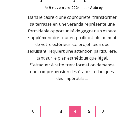
le
9 novembre 2024
par
Aubrey
Dans le cadre d’une copropriété, transformer
sa terrasse en une véranda représente une
formidable opportunité de gagner un espace
supplémentaire tout en profitant pleinement
de votre extérieur. Ce projet, bien que
séduisant, requiert une attention particulière
tant sur le plan esthétique que légal.
S’attaquer à cette transformation demande
une compréhension des étapes techniques,
des impératifs …
Pagination
Page
Page
Page
Page
1
3
4
5
des