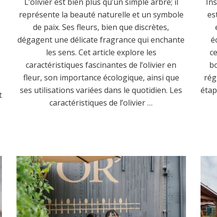
L’olivier est bien plus qu’un simple arbre; il
Ins
représente la beauté naturelle et un symbole
es
de paix. Ses fleurs, bien que discrètes,
dégagent une délicate fragrance qui enchante
é
les sens. Cet article explore les
ce
caractéristiques fascinantes de l’olivier en
b
fleur, son importance écologique, ainsi que
rég
ses utilisations variées dans le quotidien. Les
étap
t
caractéristiques de l’olivier …