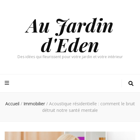
Au Jardin
d'Eden
Des idées qui fleurissent pour votre jardin et votre intérieur
Accueil
/
Immobilier
/
Acoustique résidentielle : comment le bruit
détruit notre santé mentale