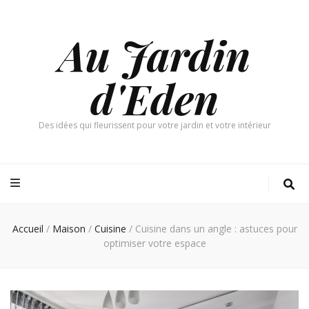
Au Jardin
d'Eden
Des idées qui fleurissent pour votre jardin et votre intérieur
Accueil
/
Maison
/
Cuisine
/
Cuisine dans un angle : astuces pour
optimiser votre espace